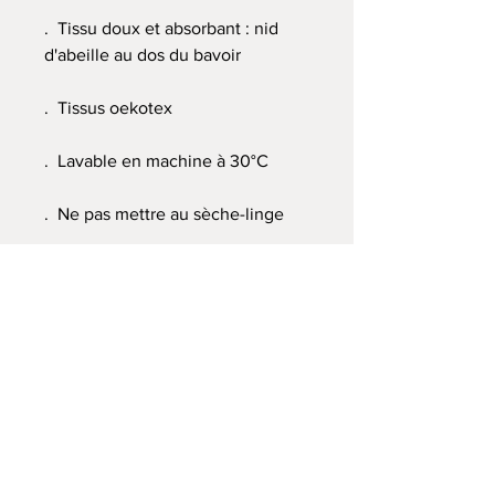
. Tissu doux et absorbant : nid
d'abeille au dos du bavoir
. Tissus oekotex
. Lavable en machine à 30°C
. Ne pas mettre au sèche-linge
Offrez un cadeau utile !
Le bavoir, l'indispensable pour manger
proprement !