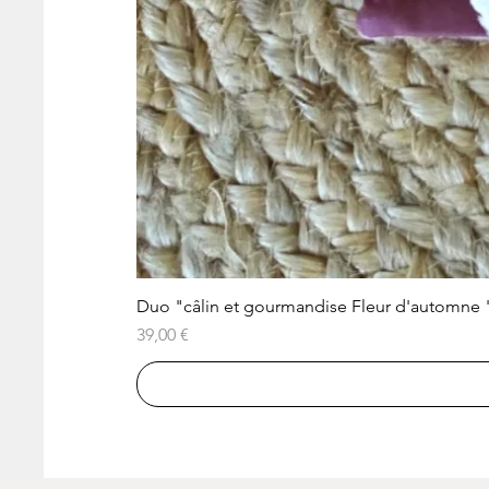
Duo "câlin et gourmandise Fleur d'automne 
Prix
39,00 €