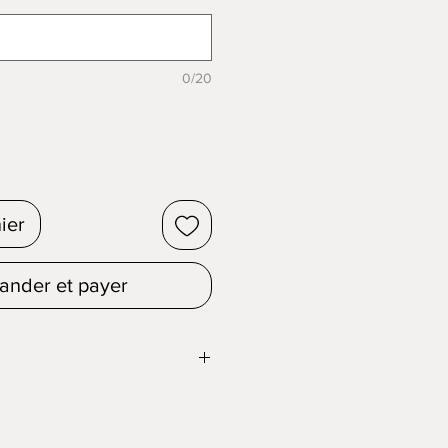
0/20
ier
nder et payer
ilette à la fois stylé et