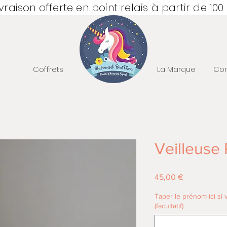
ivraison offerte en point relais à partir de 100
Coffrets
La Marque
Con
Veilleuse
Prix
45,00 €
Taper le prénom ici si
(facultatif)