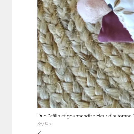
Duo "câlin et gourmandise Fleur d'automne 
Prix
39,00 €