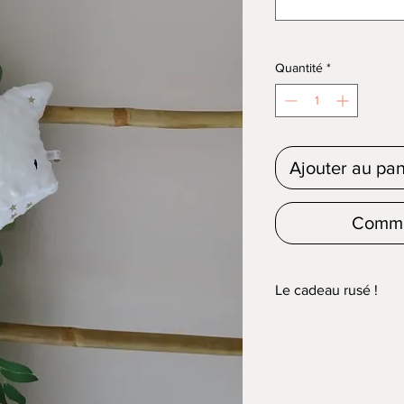
Quantité
*
Ajouter au pan
Comma
Le cadeau rusé !
Vous souhaitez offrir 
en manque d'idées ?
Découvrez notre veille