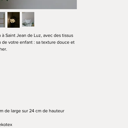
compagnon idéal pour r
!
♥ Douce et réconfortan
apaisante lors du couc
à Saint Jean de Luz, avec des tissus
Elle sera aussi bien ad
 de votre enfant : sa texture douce et
les + grands !
her.
Cette veilleuse n’est p
décoration.
Vous pouvez la suspen
étagère ou une commo
votre enfant.
💌 Cette création vous
emballage cadeau
m de large sur 24 cm de hauteur
oekotex