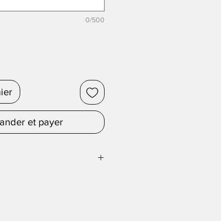
0/500
ier
nder et payer
un cadeau original mais vous êtes
use renard blanc qui sera le