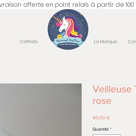
ivraison offerte en point relais à partir de 100
Coffrets
La Marque
Con
Veilleuse 
rose
Prix
49,00 €
Quantité
*