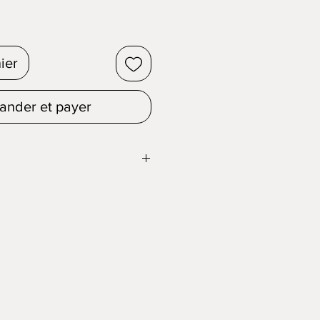
ier
nder et payer
un cadeau original mais vous êtes
se tortue imprimé floral qui sera
r rassurer les nuits de votre
te, elle instaure une ambiance