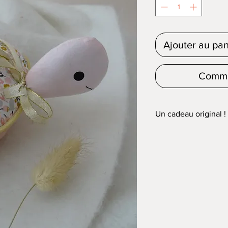
Ajouter au pan
Comma
Un cadeau original !
Vous souhaitez offrir 
en manque d'idées ?
Découvrez notre veilleu
le compagnon idéal pou
enfant !
♥ Douce et réconfortan