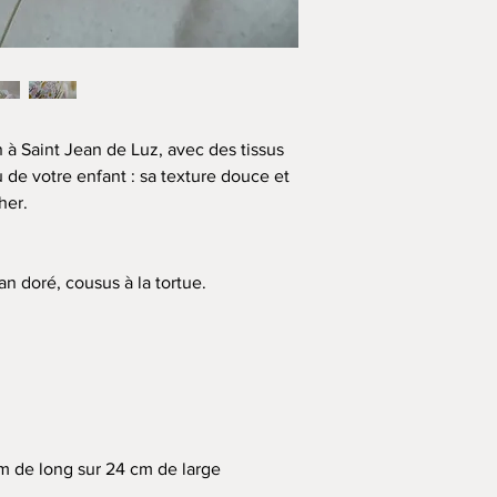
apaisante lors du couc
Elle sera aussi bien ad
les + grands !
Cette veilleuse n’est p
décoration.
à Saint Jean de Luz, avec des tissus
 de votre enfant : sa texture douce et
Vous pouvez la poser
her.
pour décorer la chambr
💌 Cette création vous
an doré, cousus à la tortue.
emballage cadeau
m de long sur 24 cm de large